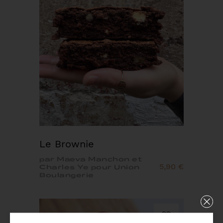
Le Brownie
par Maeva Manchon et
5,90 €
Charles Ye pour Union
Boulangerie