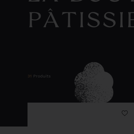
PÂTISSI
31
Produits