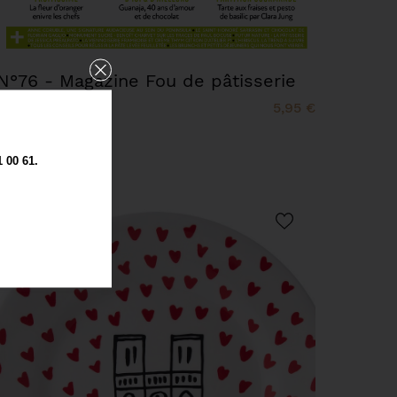
N°76 - Magazine Fou de pâtisserie
5,95 €
00 61.